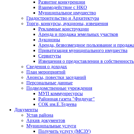
Развитие конкуренции
Взаимодействие с НКО
Муниципальное имущество
Градостроительство и Архитектура
Торги, конкурсы, аукционы, извещения
Рекламные конструкции
Аренда и продажа земельных участков
Аукционы
Аренда, безвозмездное пользование и прода
Приватизация муниципального имущества
Сервитуты
Извещения о предоставлении в собственность
Сведения о доходах
План мероприятий
Анонсы, повестки заседаний
Персональные данные
Подведомственные учреждения
МУП коммунресурсы
Районная газета "Фидиуаг"
СОК им.Е.Тедеева
Документы
Устав района
Архив документов
Муниципальные услуги
Получить услугу (МСЗУ)