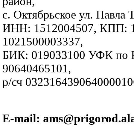
район,
с. Октябрьское ул. Павла Т
ИНН: 1512004507, КПП: 
1021500003337,
БИК: 019033100 УФК по
90640465101,
р/сч 032316439064000010
E-mail: ams@prigorod.ala