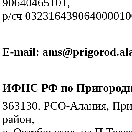
90640465101,
р/сч 032316439064000010
E-mail: ams@prigorod.ala
ИФНС РФ по Пригородн
363130, РСО-Алания, Пр
район,